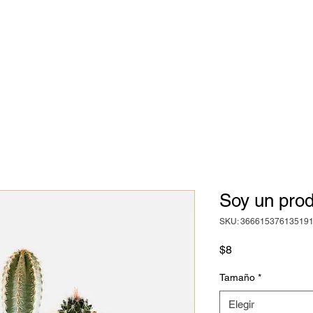
Soy un pro
SKU: 36661537613519
Precio
$8
Tamaño
*
Elegir