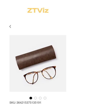
SKU: 364215375135191