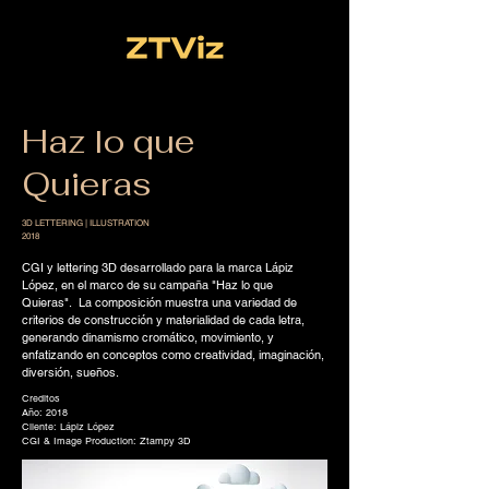
Haz lo que
Quieras
3D LETTERING | ILLUSTRATION
2018
CGI y lettering 3D desarrollado para la marca Lápiz
López, en el marco de su campaña "Haz lo que
Quieras". La composición muestra una variedad de
criterios de construcción y materialidad de cada letra,
generando dinamismo cromático, movimiento, y
enfatizando en conceptos como creatividad, imaginación,
diversión, sueños.
Creditos
Año: 2018
Cliente:
Lápiz López
CGI & Image Production: Ztampy 3D